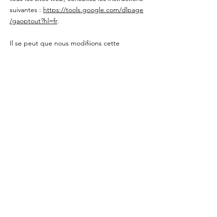
suivantes :
https://tools.google.com/dlpage
/gaoptout?hl=fr
.
Il se peut que nous modifiions cette
politique en matière de cookies. Nous vous
encourageons à consulter régulièrement
cette page pour obtenir les dernières
informations sur les cookies.
contactez-nous